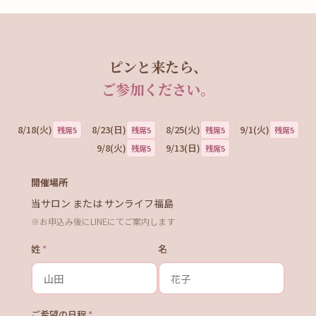
ピンと来たら、
ご参加ください。
｜
｜
｜
8/18(火)
8/23(日)
8/25(火)
9/1(火)
残席5
残席5
残席5
残席5
｜
｜
9/8(火)
9/13(日)
残席5
残席5
開催場所
当サロン または サンライフ福島
※お申込み後にLINEにてご案内します
姓
*
名
ご希望の日程
*