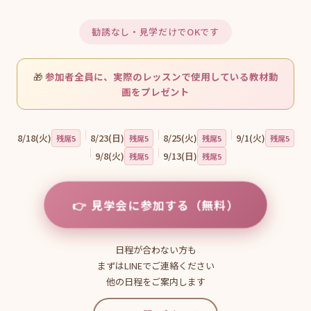
勧誘なし・見学だけでOKです
🎁
参加者全員に、実際のレッスンで使用している教材動
画をプレゼント
｜
｜
｜
8/18(火)
8/23(日)
8/25(火)
9/1(火)
残席5
残席5
残席5
残席5
｜
｜
9/8(火)
9/13(日)
残席5
残席5
見学会に参加する（無料）
日程が合わない方も
まずはLINEでご連絡ください
他の日程をご案内します